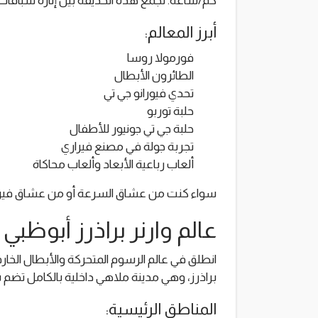
كم/ساعة. تجمع هذه الحديقة بين إثارة سباقات ال
أبرز المعالم:
فورمولا روسا
الطائرون الأبطال
تحدي فيورانو جي تي
حلبة توربو
حلبة جي تي جونيور للأطفال
تجربة جولة في مصنع فيراري
ألعاب رباعية الأبعاد وألعاب محاكاة
سواء كنت من عشاق السرعة أو من عشاق فيراري
عالم وارنر براذرز أبوظبي
انطلق في عالم الرسوم المتحركة والأبطال الخا
براذرز، وهي مدينة ملاهي داخلية بالكامل تضم
المناطق الرئيسية: