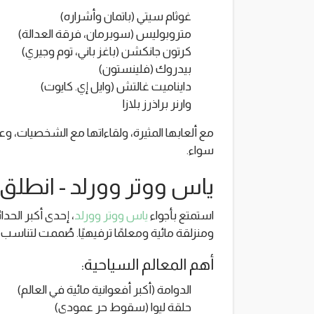
غوثام سيتي (باتمان وأشراره)
متروبوليس (سوبرمان، فرقة العدالة)
كرتون جانكشن (باغز باني، توم وجيري)
بيدروك (فلينستون)
دايناميت غالتش (وايل ​​إي. كايوت)
وارنر براذرز بلازا
مع ألعابها المثيرة، ولقاءاتها مع الشخصيات، وع
سواء.
ياس ووتر وورلد - انطلق
استمتع بأجواء
ياس ووتر وورلد
ومنزلقة مائية ومعلمًا ترفيهيًا. صُممت لتناسب ج
أهم المعالم السياحية:
الدوامة (أكبر أفعوانية مائية في العالم)
حلقة ليوا (سقوط حر عمودي)