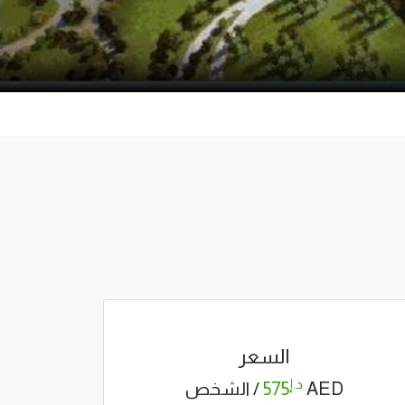
السعر
د.إ
AED
575
/ الشخص