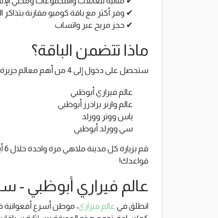
✔ مثالية للعائلات والمجموعات ومحبي الإثا
✔ وفر أكثر مع باقة كومبو مقارنة بتذاكر ال
✔ حجز مريح عبر واتساب
ماذا تتضمن الباقة؟
ستحصل على دخول إلى 4 من أهم معالم جزيرة ياس:
عالم فيراري أبوظبي
عالم وارنر براذرز أبوظبي
ياس ووتر وورلد
سي وورلد أبوظبي
قم 
قواعدك!
عالم فيراري أبوظبي - سر
انطلق في
عالم فيراري