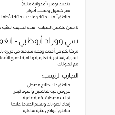
بانديت بومبر (أفعوانية مائية)
نهر كسول ومسبح أمواج
مناطق ألعاب مائية وملاعب مائية للأطفال
لا تنسَ ملابس السباحة - هذه الحديقة المائية ملي
سي وورلد أبوظبي - انغ
مرحبًا بكم في أحدث وجهة سياحية في جزيرة يا
البحرية، إنها تجربة تعليمية وغامرة لجميع الأع
مع الحيوانات.
التجارب الرئيسية:
مناطق ذات طابع محيطي
عروض حية للدلافين وأسود البحر
تجارب محيطية رقمية غامرة
إنقاذ الحيوانات وتعليم الحفاظ عليها
مناطق أحواض مائية تفاعلية