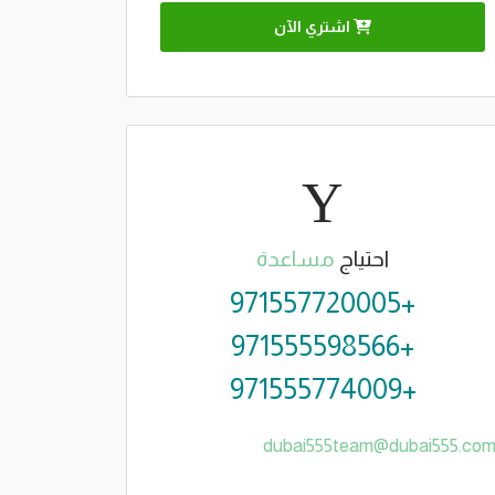
اشتري الآن
احتياج
مساعدة
+971557720005
+971555598566
+971555774009
dubai555team@dubai555.co