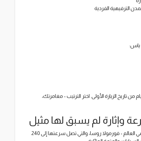
رة
مدن الترفيهية الفردية
بزيارة كل مدينة ملاهي مرة واحدة خلال 6 أيام من تاريخ الزيارة الأولى. اختر الترتيب - مغامرتك،
عة وإثارة لم يسبق لها مثيل
، موطن أسرع أفعوانية في العالم - فورمولا روسا، والتي تصل سرعتها إلى 240