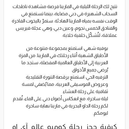
تتيح لك الرحلة الليلية في المارينا فرصة مشاهدة ناطحات
السحاب الشهيرة في دبي مضاءة، بينما تستمتع في
الوقت نفسه بمياه المارينا الهادئة. ستمرّ باليخوت الفاخرة
والفنادق الخمس نجوم، وعين دبي، وهي عجلة فيريس
عملاقة، لتُشكّل خلفية خلابة.
بوفيه شهي: استمتع بمجموعة متنوعة من
الأطباق الشهية أثناء رحلتك في المارينا. من المزة
العربية إلى الأطباق العالمية المفضلة، ستجد ما
يُرضي جميع الأذواق.
الترفيه الحي: استمتع برقصة التنورة التقليدية
وعروض الموسيقى العربية، مما يُضفي لمسة
ثقافية على رحلة العشاء.
ليلة ساحرة: مع انعكاس أضواء دبي على الماء، تُقدم
لكم رحلة الداو البحرية في مارينا نهاية ساحرة
ليومكم.
كيفية حجز رحلة كومبو عالم آي إم