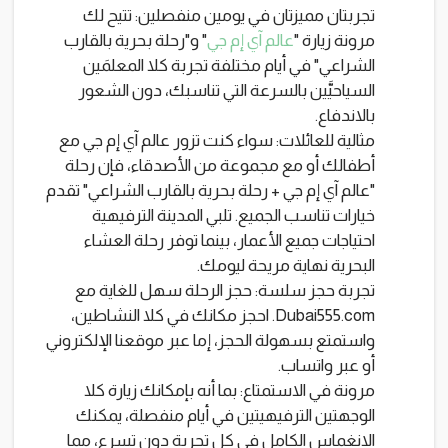
تجربتان مميزتان في يومين منفصلين: تتيح لك
مرونة زيارة "
عالم آي إم جي
" و"رحلة بحرية بالقارب
الشراعي" في أيام مختلفة تجربة كلا المعلمَين
السياحيَّين بالسرعة التي تناسبك، دون الشعور
بالاندفاع.
مثالية للعائلات: سواء كنت تزور عالم آي إم جي مع
أطفالك أو مع مجموعة من الأصدقاء، فإن رحلة
"عالم آي إم جي + رحلة بحرية بالقارب الشراعي" تقدم
خيارات تناسب الجميع. تلبي المدينة الترفيهية
احتياجات جميع الأعمار، بينما توفر رحلة العشاء
البحرية نهاية مريحة ليومك.
تجربة حجز سلسة: حجز الرحلة سهل للغاية مع
Dubai555.com. احجز مكانك في كلا النشاطين،
واستمتع بسهولة الحجز، إما عبر موقعنا الإلكتروني
أو عبر واتساب.
مرونة في الاستمتاع: بما أنه بإمكانك زيارة كلا
الوجهتين الترفيهيتين في أيام منفصلة، ​​يمكنك
الانغماس الكامل في كل تجربة دون تسرع، مما