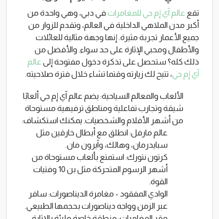
تقع
عالم آي إم جي للمغامرات
في دبي، وهي واحدة من
أكبر مدن الملاهي الداخلية في العالم، وتقدم للزوار من
جميع الأعمار تجربة مثيرة. إنها وجهة مثالية للعائلات
والأطفال ومحبي الإثارة على حد سواء. والأفضل من
ذلك كله؟ ستحصل على تذكرة دخول مفتوحة إلى
عالم
آي إم جي
، تتيح لك زيارته وقتما تشاء خلال فترة صلاحيته.
الألعاب والمعالم السياحية: يضم عالم آي إم جي ألعابًا
شيقة وتجارب تفاعلية ومناطق ترفيهية مستوحاة
من أشهر الأفلام والشخصيات. يمكنك استكشاف:
عالم مارفل: انطلق مع أبطال خارقين مثل
سبايدرمان، وهالك، وآيرون مان.
كرتون نتورك: استمتع بألعاب مستوحاة من
أشهر الرسوم المتحركة مثل بن 10 وفتيات
القوة.
الوادي المفقود - مغامرة الديناصورات: سافر
عبر الزمن وواجه ديناصورات بحجمها الطبيعي.
مقر المغامرات: منطقة خاصة مليئة بالإثارة