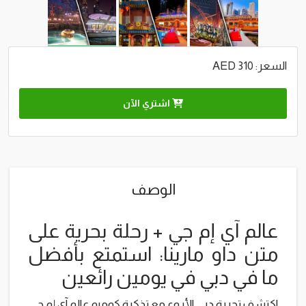
السعر: 310 AED
اشتري الآن
الوصف
عالم آي إم جي + رحلة بحرية على
متن داو مارينا: استمتع بأفضل
ما في دبي في يومين رائعين
اكتشف تجربة دبي الأروع مع تذكرة كومبو عالم آي إم جي