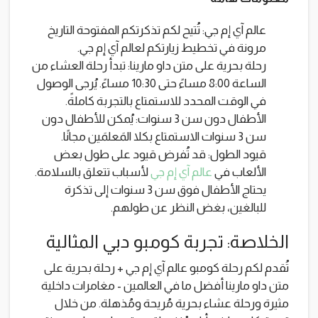
عالم آي إم جي: تُتيح لكم تذكرتكم المفتوحة التاريخ
مرونة في تخطيط زيارتكم لعالم آي إم جي.
رحلة بحرية على متن داو مارينا: تبدأ رحلة العشاء من
الساعة 8:00 مساءً حتى 10:30 مساءً. يُرجى الوصول
في الوقت المحدد للاستمتاع بالتجربة كاملةً.
الأطفال دون سن 3 سنوات: يُمكن للأطفال دون
سن 3 سنوات الاستمتاع بكلا المَعلمَين مجانًا.
قيود الطول: قد تُفرض قيود على طول بعض
الألعاب في
عالم آي إم جي
لأسباب تتعلق بالسلامة.
يحتاج الأطفال فوق سن 3 سنوات إلى تذكرة
للبالغين، بغض النظر عن طولهم.
الخلاصة: تجربة كومبو دبي المثالية
تُقدم لكم رحلة كومبو عالم آي إم جي + رحلة بحرية على
متن داو مارينا أفضل ما في العالمين - مغامرات داخلية
مثيرة ورحلة عشاء بحرية مُريحة ومُذهلة. من خلال