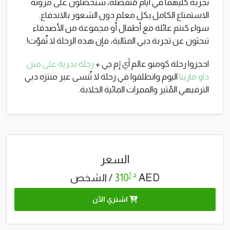
تجربة كليهما في أيام مُنفصلة، ​​ستحصلون على مرونة
الاستمتاع الكامل بكل معلم دون الشعور بالاندفاع.
سواء كنتم عائلة مع أطفال أو مجموعة من الأصدقاء
تبحثون عن تجربة دبي المثالية، فإن هذه الرحلة لا تُفوّت!
احجزوا رحلة كومبو عالم آي إم جي +
رحلة بحرية على متن
داو مارينا
اليوم وانطلقوا في رحلة لا تُنسى عبر منتزه دبي
الترفيهي المُثير والممرات المائية الخلابة.
السعر
د.إ
AED
310
/ الشخص
اشتري الآن