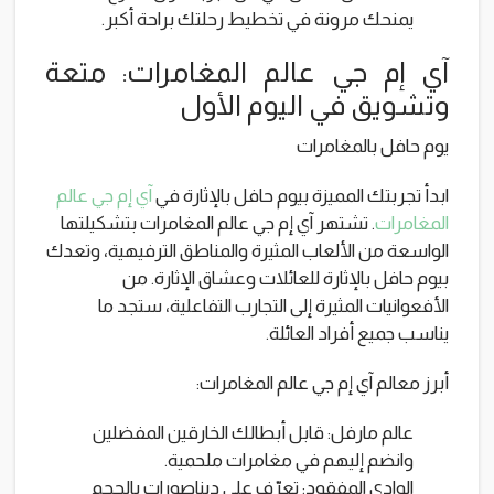
يمنحك مرونة في تخطيط رحلتك براحة أكبر.
آي إم جي عالم المغامرات: متعة
وتشويق في اليوم الأول
يوم حافل بالمغامرات
ابدأ تجربتك المميزة بيوم حافل بالإثارة في
آي إم جي عالم
المغامرات
. تشتهر آي إم جي عالم المغامرات بتشكيلتها
الواسعة من الألعاب المثيرة والمناطق الترفيهية، وتعدك
بيوم حافل بالإثارة للعائلات وعشاق الإثارة. من
الأفعوانيات المثيرة إلى التجارب التفاعلية، ستجد ما
يناسب جميع أفراد العائلة.
أبرز معالم آي إم جي عالم المغامرات:
عالم مارفل: قابل أبطالك الخارقين المفضلين
وانضم إليهم في مغامرات ملحمية.
الوادي المفقود: تعرّف على ديناصورات بالحجم