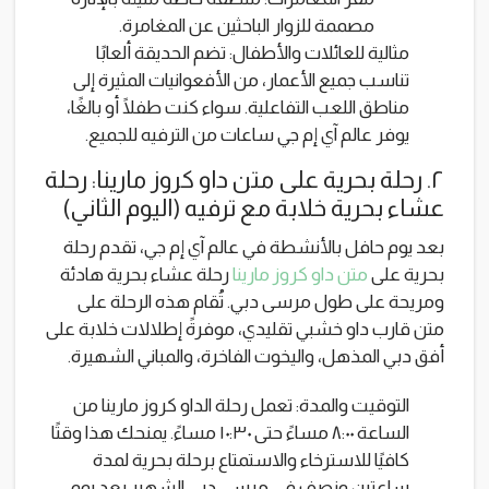
مصممة للزوار الباحثين عن المغامرة.
مثالية للعائلات والأطفال: تضم الحديقة ألعابًا
تناسب جميع الأعمار، من الأفعوانيات المثيرة إلى
مناطق اللعب التفاعلية. سواء كنت طفلًا أو بالغًا،
يوفر عالم آي إم جي ساعات من الترفيه للجميع.
٢. رحلة بحرية على متن داو كروز مارينا: رحلة
عشاء بحرية خلابة مع ترفيه (اليوم الثاني)
بعد يوم حافل بالأنشطة في عالم آي إم جي، تقدم رحلة
بحرية على
متن داو كروز مارينا
رحلة عشاء بحرية هادئة
ومريحة على طول مرسى دبي. تُقام هذه الرحلة على
متن قارب داو خشبي تقليدي، موفرةً إطلالات خلابة على
أفق دبي المذهل، واليخوت الفاخرة، والمباني الشهيرة.
التوقيت والمدة: تعمل رحلة الداو كروز مارينا من
الساعة ٨:٠٠ مساءً حتى ١٠:٣٠ مساءً. يمنحك هذا وقتًا
كافيًا للاسترخاء والاستمتاع برحلة بحرية لمدة
ساعتين ونصف في مرسى دبي الشهير بعد يوم