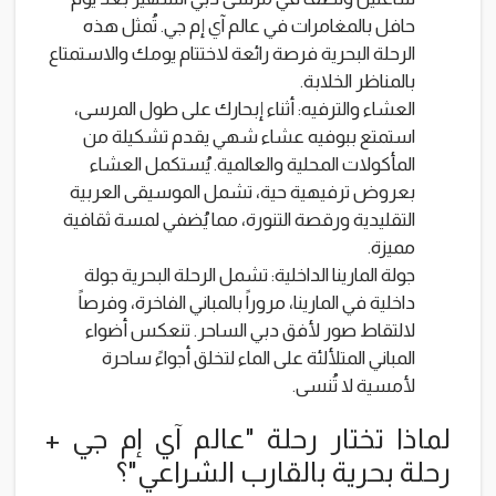
حافل بالمغامرات في عالم آي إم جي. تُمثل هذه
الرحلة البحرية فرصة رائعة لاختتام يومك والاستمتاع
بالمناظر الخلابة.
العشاء والترفيه: أثناء إبحارك على طول المرسى،
استمتع ببوفيه عشاء شهي يقدم تشكيلة من
المأكولات المحلية والعالمية. يُستكمل العشاء
بعروض ترفيهية حية، تشمل الموسيقى العربية
التقليدية ورقصة التنورة، مما يُضفي لمسة ثقافية
مميزة.
جولة المارينا الداخلية: تشمل الرحلة البحرية جولة
داخلية في المارينا، مروراً بالمباني الفاخرة، وفرصاً
لالتقاط صور لأفق دبي الساحر. تنعكس أضواء
المباني المتلألئة على الماء لتخلق أجواءً ساحرة
لأمسية لا تُنسى.
لماذا تختار رحلة "عالم آي إم جي +
رحلة بحرية بالقارب الشراعي"؟