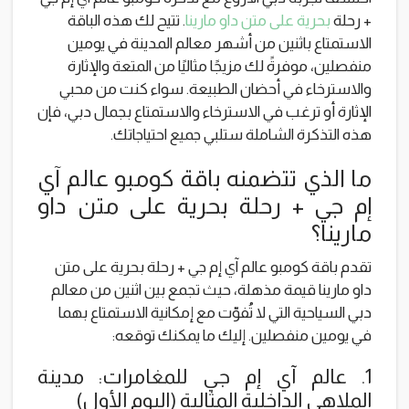
+ رحلة
بحرية على متن داو مارينا
. تتيح لك هذه الباقة
الاستمتاع باثنين من أشهر معالم المدينة في يومين
منفصلين، موفرةً لك مزيجًا مثاليًا من المتعة والإثارة
والاسترخاء في أحضان الطبيعة. سواء كنت من محبي
الإثارة أو ترغب في الاسترخاء والاستمتاع بجمال دبي، فإن
هذه التذكرة الشاملة ستلبي جميع احتياجاتك.
ما الذي تتضمنه باقة كومبو عالم آي
إم جي + رحلة بحرية على متن داو
مارينا؟
تقدم باقة كومبو عالم آي إم جي + رحلة بحرية على متن
داو مارينا قيمة مذهلة، حيث تجمع بين اثنين من معالم
دبي السياحية التي لا تُفوّت مع إمكانية الاستمتاع بهما
في يومين منفصلين. إليك ما يمكنك توقعه:
1. عالم آي إم جي للمغامرات: مدينة
الملاهي الداخلية المثالية (اليوم الأول)