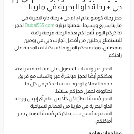
جي + رحلة داو البحرية في مارينا
حجز رحلة كومبو عالم آي إم جي + رحلة داو البحرية في
مارينا سريع وبسيط. تفضلوا بزيارة
Dubai555.com
لحجز
تذاكركم اليوم. تُتيح لكم هذه الرحلة فرصة رائعة
للاستمتاع برحلتين من أفضل تجارب دبي في يومين
منفصلين، مما يمنحكم المرونة لاستكشاف المدينة على
راحتكم.
الحجز عبر واتساب: للحصول على مساعدة سريعة،
يمكنكم أيضًا الحجز مباشرةً عبر واتساب مع فريق
خدمة العملاء الودود. سنساعدكم في كل ما
تحتاجونه لجعل حجزكم سلسًا.
الحجز مُسبقًا: نظرًا لأن كلاً من عالم آي إم جي ورحلة
الداو البحرية في مارينا من المعالم السياحية
الشهيرة، يُنصح بحجز تذاكركم مُسبقًا لضمان حجز
أماكنكم.
معلومات هامة