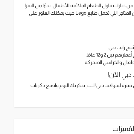
خيارات تناول الطعام الملائمة للأطفال، بدءًا من البيتزا
والبرغر وحتى الوجبات الصحية. لا تنس التحقق من المتاجر التي تحمل طابع Lego حيث يمكنك العثور على
يخ زايد، دبي
 بين 2 و12 عامًا.
طفال والكراسي المتحركة.
دبي الآن!
 متنزه ليجولاند دبي! احجز تذكرتك اليوم واصنع ذكريات
لمُميزات