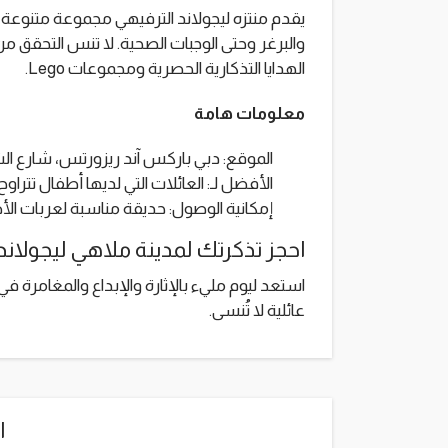
يقدم منتزه ليجولاند الترفيهي مجموعة متنوعة من 
الهدايا التذكارية الحصرية ومجموعات Lego.
معلومات هامة
الموقع: دبي باركس آند ريزورتس، شارع الش
الأفضل لـ: العائلات التي لديها أطفال تتراوح أعمارهم
إمكانية الوصول: حديقة مناسبة لعربات الأ
احجز تذكرتك لمدينة ملاهي ليجولاند 
استعد ليوم مليء بالإثارة والإبداع والمغامرة في
عائلية لا تُنسى.
ا