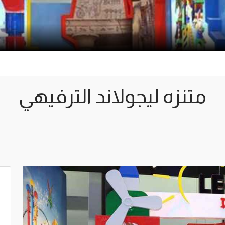
متنزه ليجولاند الترفيهي