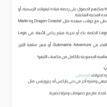
! يمكنهم الحصول على رخصة قيادة ليغولاند الرسمية، أو
ه المدينة التفاعلية.
الممالك – استمتع بمغامرات القرون الوسطى مع جولات مبهجة مثل Dragon Coaster وMerlin’s
الخيال - قم ببناء واختبار وسباق سيارات Lego الخاصة بك أو تجربة فيلم رباعي الأبعاد في Lego
المغامرة – انطلق في رحلة مثيرة تحت الماء في Submarine Adventure، أو قهر متاهة الليزر
المية المصنوعة بالكامل من مكعبات الليغو!
ي
ه ليجولاند
الترفيهي
.
ترفيهي ومتنزه آخر في دبي باركس آند ريزورتس، مثل
 لمدة عام مع خصومات ومزايا حصرية.