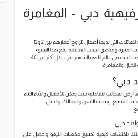
رفيهية دبي - المغامرة
يعد متنزه ليغولاند الترفيهي دبي الوجهة المثالية للعائلات التي لديها أطفال تتراوح أعمارهم بين 2 و12
ات المثيرة ومناطق الجذب التفاعلية. يقع هذا المنتزه
الترفيهي في دبي باركس آند ريزورتس، وهو يبعث الحياة في عالم الليغو الشهير من خلال أكثر من 40
لخيال والمغامرة.
د دبي؟
ا أرض العجائب التفاعلية حيث يمكن للأطفال والآباء البناء
 المصنع، ومدينة الليغو، والممالك، والخيال،
ع.
لاند دبي
رحلتك باكتشاف كيفية تصنيع مكعبات الليغو واحصل على