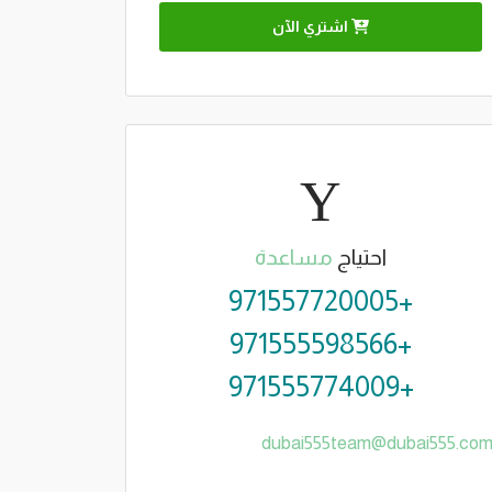
اشتري الآن
احتياج
مساعدة
+971557720005
+971555598566
+971555774009
dubai555team@dubai555.co