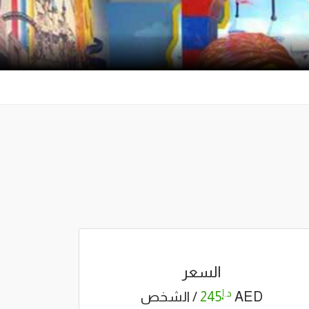
السعر
د.إ
AED
245
/ الشخص