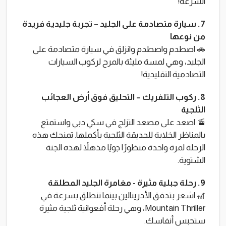
السرعة!
7. سيارة متصادمة على الجليد – تجربة جليدية فريدة
من نوعها
🚗 اصطدم واصطدم وانزلق في سيارة متصادمة على
الجليد، وهي لمسة مليئة بالمرح لركوب السيارات
التصادمية التقليدية!
8. ركوب التلفريك – التحليق فوق أرض العجائب
الثلجية
🚡 اصعد على مصعد التزلج في سكي دبي واستمتع
بالمناظر الخلابة للحديقة الثلجية بأكملها. تمنحك هذه
الرحلة لمرة واحدة منظورًا جويًا مذهلاً لهذه الجنة
الشتوية.
9. رحلة جبلية مثيرة - مغامرة الجليد المطلقة
🎢 اشعر بتدفق الأدرينالين بينما تنطلق بسرعة في
Mountain Thriller، وهي رحلة أفعوانية ثلجية مثيرة
ستحبس أنفاسك.