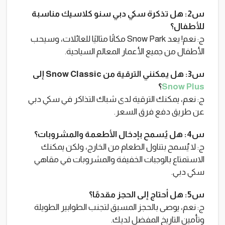
س2: هل تذكرة سكي دبي سنو كلاسيك مناسبة
للأطفال؟
ج: نعم! يعد Snow Park مكانًا مثاليًا للعائلات، وسيحب
الأطفال من جميع الأعمار المعالم السياحية.
س3: هل يمكنني الترقية من Snow Classic إلى
Snow Plus
؟
ج: نعم، يمكنك الترقية لدى شباك التذاكر في سكي دبي
عن طريق دفع فرق السعر.
س4: هل يُسمح بإدخال الأطعمة والمشروبات؟
ج: لا يُسمح بتناول الطعام من الخارج، ولكن يمكنك
الاستمتاع بالوجبات الخفيفة والمشروبات في مقاهي
سكي دبي.
س5: هل أحتاج إلى الحجز مقدمًا؟
ج: نعم، يوصى بالحجز المسبق لتجنب الطوابير الطويلة
وتأمين التاريخ المفضل لديك.