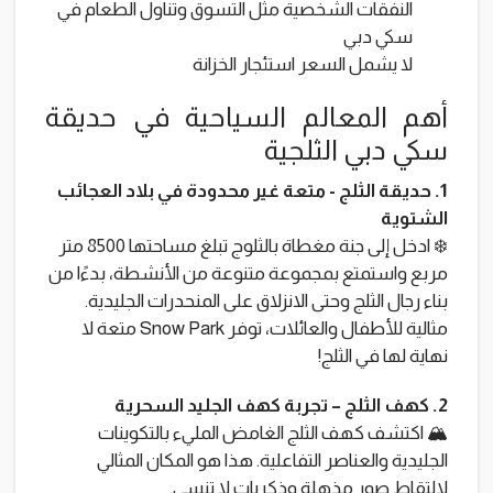
النفقات الشخصية مثل التسوق وتناول الطعام في
سكي دبي
لا يشمل السعر استئجار الخزانة
أهم المعالم السياحية في حديقة
سكي دبي الثلجية
1. حديقة الثلج - متعة غير محدودة في بلاد العجائب
الشتوية
❄️ ادخل إلى جنة مغطاة بالثلوج تبلغ مساحتها 8500 متر
مربع واستمتع بمجموعة متنوعة من الأنشطة، بدءًا من
بناء رجال الثلج وحتى الانزلاق على المنحدرات الجليدية.
مثالية للأطفال والعائلات، توفر Snow Park متعة لا
نهاية لها في الثلج!
2. كهف الثلج – تجربة كهف الجليد السحرية
🏔️ اكتشف كهف الثلج الغامض المليء بالتكوينات
الجليدية والعناصر التفاعلية. هذا هو المكان المثالي
لالتقاط صور مذهلة وذكريات لا تنسى.