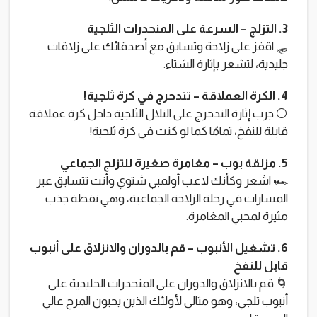
3. التزلج – السرعة على المنحدرات الثلجية
🛷 اقفز على زلاجة وتسابق مع أصدقائك على زلاقات
جليدية، لتشعر بإثارة الشتاء.
4. الكرة العملاقة – تتدحرج في كرة ثلجية!
⚪ جرب إثارة التدحرج على التلال الثلجية داخل كرة عملاقة
قابلة للنفخ، تمامًا كما لو كنت في كرة ثلجية!
5. مزلقة بوب – مغامرة صغيرة للتزلج الجماعي
🏎️ اشعر وكأنك لاعب أولمبي شتوي وأنت تتسابق عبر
المسارات في رحلة الزلاجة الجماعية، وهي نقطة جذب
مثيرة لمحبي المغامرة.
6. تشغيل الأنبوب – قم بالدوران والانزلاق على أنبوب
قابل للنفخ
🌀 قم بالانزلاق والدوران على المنحدرات الجليدية على
أنبوب ثلجي، وهو مثالي لأولئك الذين يحبون المرح عالي