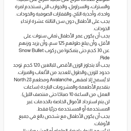
والسترات، والسراويل، والجوارب التي تستخدم لمرة
واحدة، وأحذية الثلج، والقفازات الصوفية والخوذات.
يجب على الأطفال دون سن الثالثة عشرة ارتداء
الخوذات.
يجب أن يكون عمر الأطفال ثماني سنوات على
الأقل، وأن يبلغ طولهم 125 سم، وأن يزيد وزنهم
عن 30 كجم حتى يتمكنوا من ركوب Snow Bullet
Ride.
يجب ألا يتجاوز الوزن الأقصى للبالغين 120 كجم. توجد
حدود للوزن والطول للعديد من الألعاب والميزات.
لا يُسمح إلا لمقهى Avalanche ومطعم North 28
بتقديم الأطعمة والمشروبات الباردة (ساعات
العمل: من الساعة 10 صباحًا حتى منتصف الليل).
لن يتم استرداد الأموال الخاصة بالخدمات غير
المستخدمة أو المستخدمة جزئيًا فقط.
يجب أن يكون الأطفال مع شخص بالغ في جميع
الأوقات.
لا يُسمح للزوار بإحضار الطعام أو المشروبات إلى