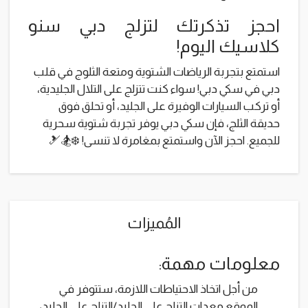
احجز تذكرتك لتزلج دبي سنو
كلاسيك اليوم!
استمتع بتجربة الرياضات الشتوية ومتعة الثلوج في قلب
دبي في سكي دبي! سواء كنت تتزلج على التلال الجليدية،
أو تركب السيارات الوفيرة على الجليد، أو تحلق فوق
حديقة الثلج، فإن سكي دبي يوفر تجربة شتوية سحرية
للجميع. احجز الآن واستمتع بمغامرة لا تنسى! ❄️🏂🎿
المُميزات
معلومات مهمة:
من أجل اتخاذ الاحتياطات اللازمة، ستتوفر في
الموقع معدات التزلج على الجليد/التزلج على الجليد،