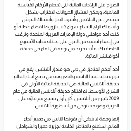
الصراخ على الزلاجات المائية التي تحطم الأرقام القياسية
العالمية، ويمكن لعشاق الحيوانات الاقتراب بشكل
شخصي من الدلافين وأسود البحر وأسماك القرش
وأسماك الراي اللساع. سواء كنت تزورها لقضاء عطلة أو
كنت أحد مواطني دولة الإمارات العربية المتحدة وترغب
في إضفاء لمسة من المرح على عطلة نهاية الأسبوع
الخاصة بك، فأنت فريد من نوعه في الماء في حديقة
أكوافنتشر المائية.
أحد أفخم الفنادق في دبي هو فندق أتلانتس. يقع في
جزيرة نخلة جميرا الراقية والمعروفة في جميع أنحاء العالم.
حديقة أتلانتس المائية هي الحديقة المائية الأولى في
الشرق الأوسط. تم افتتاح حديقة أتلانتس المائية في عام
2009 كجزء من أتلانتس. كان أول منتجع يتم بناؤه على
الجزيرة وهو مستوحى من أسطورة أتلانتس.
إنها وجهة لا ينبغي أن يفوتها الناس من جميع أنحاء
العالم. استمتع بالمناظر الخلابة لجزيرة جميرا والشواطئ