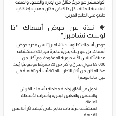
أكوافنتشر هو مزيجٌ مثاليٌّ من الإثارة والهدوء والمتعة
المناسبة للعائلة - كل ذلك في مكانٍ مهيبٍ بإطلالاتٍ
خلابةٍ على الخليج العربي.
🐠 نبذة عن حوض أسماك "ذا
لوست تشامبرز"
حوض أسماك "ذا لوست تشامبرز" ليس مجرد حوض
أسماك، بل هو رحلةٌ بحريةٌ غامرةٌ تتيح لك استكشاف
مدينة أتلانتس الأسطورية المفقودة. مع أكثر من
65,000 حيوانٍ بحريٍّ وأكثر من 20 معرضًا موضوعيًا، يُعدّ
هذا المكان من أكثر التجارب المائية آسرةً وتثقيفيةً في
دبي. ماذا تتوقع؟
تجول في أنفاق زجاجية محاطة بأسماك القرش
والشفنين والثعابين البحرية وأسراب الأسماك
الملونة.
استكشف غرفًا ذات طابع خاص تُجسّد آثار أتلانتس
القديمة.