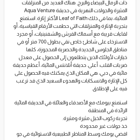
ذات الرمال البيضاء والبرج. هناك العديد من المنزلقات
المثيرة والجولات النهرية في حديقة Aqua Venture
المائية، بما في ذلك Leaf of Faith الأكثر إثارة. استمتع
بتجربة الإثارة والمنزلقات التي حطمت الأرقام القياسية، أو
لقاءات قريبة مع أسماك القرش والشفنينيات، أو مجرد
الاسترخاء على شاطئ خاص نقي بطول 700 متر أو في
مناطق الجلوس الجديدة والحصرية المحجوزة، كلها
خيارات لأولئك الذين يتطلعون إلى الحصول على معدل
ضربات القلب. أعلى. حديقة أتلانتس المائية، أعظم حديقة
مائية في دبي، هي المكان الذي يمكنك فيه الحصول على
كل الإثارة والانسكابات والهدوء السعيد الذي قد ترغب
فيه على الإطلاق.
استمتع بيومك مع الأصدقاء والعائلة في الحديقة المائية
الرائدة في المنطقة
تجربة ركوب الخيل مثيرة ومثيرة.
خذ جولات غير محدودة
اقضي يومك وسط المناظر الطبيعية الاستوائية في جو