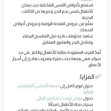
استمتع بأحواض اللمس التفاعلية حيث يمكن
للأطفال لمس نجم البحر وغيرها من الكائنات
البحرية.
تعلّم من عروض التغذية اليومية وعروض أحواض
السمك.
شاهد مخلوقات نادرة مثل التماسيح البيضاء
وقناديل البحر والهامور العملاق.
تُعدّ الغرف المفقودة مثالية للأطفال والكبار على حد
سواء، فهي وجهة جذب مثيرة وهروب هادئ إلى أسرار
الأعماق.
✅ المزايا:
دخول ليوم كامل إلى
حديقة أتلانتس أكوافنتشر
المائية
دخول
حوض لوست تشامبرز المائي
سترات نجاة للأطفال (مجانًا)
استخدام جميع الألعاب المائية والمنزلقات المائية