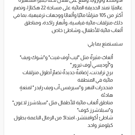
الأوسط وأوروبا، وتقع على هلال نخلة جميرا الشهيرة
عالميًا. تمتد الحديقة المائية على مساحة 22 هكتارًا، وتضم
أكثر من 105 منزلقًا مائيًا وألعابًا ووجهات ترفيهية، بما في
ذلك منزلقات مائية قياسية، وأنهار راكدة، ومناطق
ألعاب مائية للأطفال، وشاطئ خاص.
ستستمتع بما يلي:
ألعابٌ مثيرةٌ مثل "ليب أوف فيث" و"شوك ويف"
و"أوديسي أوف تيرور"
برج ترايدنت، إضافةٌ جديدةٌ تضمّ أطول منزلقات
مائية في المنطقة
منحدرات النهر و"سيرفس أب ويف رايدر" لمتعةٍ
هادئة
مناطق ألعاب مائية للأطفال مثل "سبلاشرز لاغون"
و"سبلاشرز كوف"
شاطئ أكوافنتشر، امتدادٌ من الرمال الناعمة بطول
كيلومتر واحد