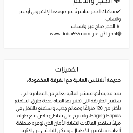
💬 الحجز والدعم
✔️ يمكنك الحجز مباشرةً عبر موقعنا الإلكتروني أو عبر
واتساب.
📱 الحجز متاح عبر واتساب
🌐 احجز الآن عبر: www.dubai555.com
المُميزات
حديقة أتلانتس المائية مع الغرفة المفقودة:
تعد مدينة أكوافنتشر المائية بعالم من المغامرة التي
ستغير الطريقة التي تختبر بها المياه بعدة طرق. استمتع
بأكثر من 120 منزلقًا ومعالم جذب، واستمتع بالتنقل في
Raging Rapids، واسترخِ على شاطئ خاص يبلغ طوله
ميلًا. ستقدر العائلات الشابة الأمان الذي توفره منطقة
ألعاب سبلاشرز للأطفال، ويمكن للباحثين عن الإثارة