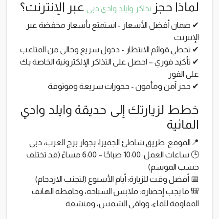
لماذا حجز
عبر الإنترنت؟
تذاكر وايلد وادي دبي
✔ ضمان أفضل الأسعار - استمتع بأسعار مخفضة عبر
الإنترنت
✔ تخطي قوائم الانتظار - دخول سريع وخالي من المتاعب
✔ تأكيد فوري – احصل على التذاكر الإلكترونية الخاصة بك
على الفور
✔ حجز آمن ومأمون - حجوزات سريعة وموثوقة
خطط لزيارتك إلى حديقة وايلد وادي
المائية
📍الموقع: طريق شاطئ الجميرا، بجوار برج العرب، دبي
🕒 ساعات العمل: 10:00 صباحًا – 6:00 مساءً (قد تختلف
حسب الموسم)
📅 أفضل وقت للزيارة: أيام الأسبوع (لتجنب الازدحام)
🎒 ما يجب إحضاره: ملابس السباحة، وحافظة الهاتف
المقاومة للماء، وواقي الشمس، ومنشفة