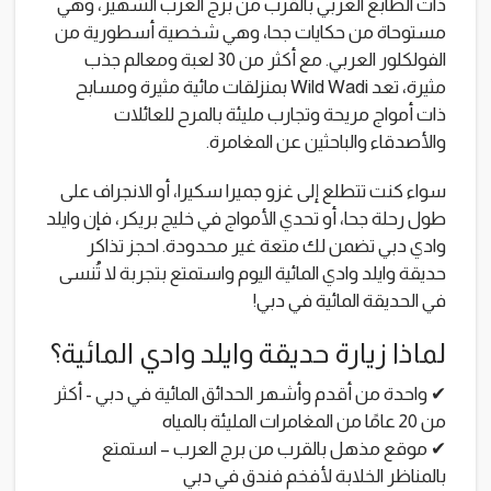
ذات الطابع العربي بالقرب من برج العرب الشهير، وهي
مستوحاة من حكايات جحا، وهي شخصية أسطورية من
الفولكلور العربي. مع أكثر من 30 لعبة ومعالم جذب
مثيرة، تعد Wild Wadi بمنزلقات مائية مثيرة ومسابح
ذات أمواج مريحة وتجارب مليئة بالمرح للعائلات
والأصدقاء والباحثين عن المغامرة.
سواء كنت تتطلع إلى غزو جميرا سكيرا، أو الانجراف على
طول رحلة جحا، أو تحدي الأمواج في خليج بريكر، فإن وايلد
وادي دبي تضمن لك متعة غير محدودة. احجز تذاكر
حديقة وايلد وادي المائية اليوم واستمتع بتجربة لا تُنسى
في الحديقة المائية في دبي!
لماذا زيارة حديقة وايلد وادي المائية؟
✔ واحدة من أقدم وأشهر الحدائق المائية في دبي - أكثر
من 20 عامًا من المغامرات المليئة بالمياه
✔ موقع مذهل بالقرب من برج العرب – استمتع
بالمناظر الخلابة لأفخم فندق في دبي