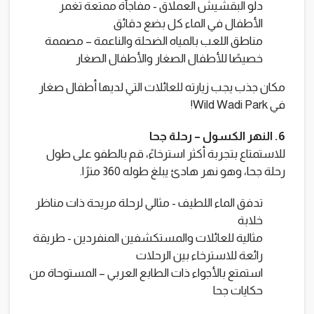
دلو البقشيش العملاق - مفاجأة ممتعة تغمر
الأطفال في الماء كل بضع دقائق
مناطق اللعب بالمياه الضحلة والناعمة – مصممة
خصيصًا للأطفال الصغار والأطفال الصغار
مكان جذب يجب زيارته للعائلات التي لديها أطفال صغار
في Wild Wadi Park!
6. النهر الكسول – رحلة جحا
للاستمتاع بتجربة أكثر استرخاءً، قم بالطفو على طول
رحلة جحا، وهو نهر هادئ يبلغ طوله 360 مترًا.
تدفق الماء اللطيف - مثالي لرحلة مريحة ذات مناظر
خلابة
مثالية للعائلات والمستكشفين المنفردين - طريقة
رائعة للاسترخاء بين الرحلات
استمتع بالأجواء ذات الطابع العربي – المستوحاة من
حكايات جحا