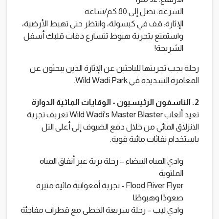
السرعة: تصل إلى 80 كم/ساعة
الإثارة: قف في كبسولة، وانتظر حتى تهبط الأرضية،
واستمتع بتجربة هبوط تتسارع دقات قلبك أسفل
الشريحة!
رحلة يجب تجربتها للباحثين عن الإثارة الذين يبحثون عن
المغامرة الشديدة في Wild Wadi Park.
2. الناسفون الرئيسيون - الوقايات المائية الدوارة
تعيد ألعاب Wild Wadi's Master Blaster تعريف تجربة
الانزلاق المائي من خلال دفع الضيوف إلى أعلى التل
باستخدام نفاثات مائية قوية.
وادي المياه البيضاء – رحلة برية عبر أنفاق المياه
الملتوية
Flood River Flyer - تجربة أفعوانية مائية مثيرة
صعودًا وهبوطًا
وادي ليب – رحلة سريعة الخطى مع قطرات مفاجئة