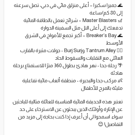
🌊 جميرا سكيرا – أعلى منزلق مائي في دبي، تصل سرعته
إلى 80 كم/ساعة
🎢 Master Blasters – شرائح تعمل بالطاقة المائية
تدفعك إلى أعلى التل مثل السفينة الدوارة
🌊 Breaker’s Bay – أكبر تجمع للأمواج في الشرق
الأوسط
🚣‍♂️ Tantrum Alley وBurj Surj - جولات مثيرة بالقارب
العائلي مع التقلبات والسقوط الحاد
🌴 رحلة جحا - نهر هادئ بطول 360 مترًا للاستمتاع برحلة
هادئة
👶 مركب جحا والبحيرة - منطقة ألعاب مائية تفاعلية
مليئة بالمرح للأطفال
تعتبر هذه الحديقة المائية المناسبة للعائلة مثالية للباحثين
عن الإثارة وأولئك الذين يبحثون عن الاسترخاء على حد
سواء. اسمحوا لي أن أعرف إذا كنت بحاجة إلى مزيد من
التفاصيل! 😊