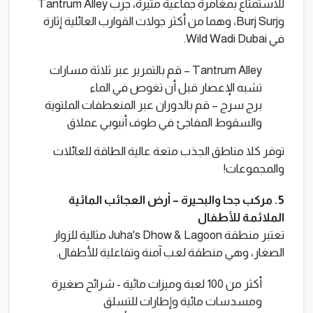
للاستمتاع بمغامرة جماعية مثيرة، جرب Tantrum Alley
وBurj Surj، وهما من أكثر جولات القوارب العائلية إثارة
في Wild Wadi Dubai.
Tantrum Alley – قم بالتمرير عبر ثلاثة مسارات
تشبه الإعصار قبل أن تغوص في الماء
برج سرج – قم بالدوران عبر المنعطفات الملتوية
والسقوط المفاجئ في طوف أنبوبي عملاق
توفر كلا مناطق الجذب متعة عالية الطاقة للعائلات
والمجموعات!
5. مركب جحا والبحيرة – أرض العجائب المائية
الملائمة للأطفال
تعتبر منطقة Juha's Dhow & Lagoon مثالية للزوار
الصغار، وهي منطقة لعب آمنة وتفاعلية للأطفال.
أكثر من 100 لعبة وميزات مائية - شرائح صغيرة
ومسدسات مائية وإطارات للتسلق