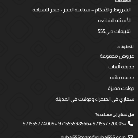
الصفحات
الشروط والأحكام – سياسة الحجز - حيدر للسياحة
الأسئلة الشائعة
تقييمات دبي555
التصنيفات
عروض مجموعة
حديقة ألعاب
حديقة مائية
جولات مميزة
سفاري في الصحراء وجولات في المدينة
هل تحتاج إلى مساعدة؟
+971557720005 +971555598566 +971555774009
dubai555team@dubai555.com