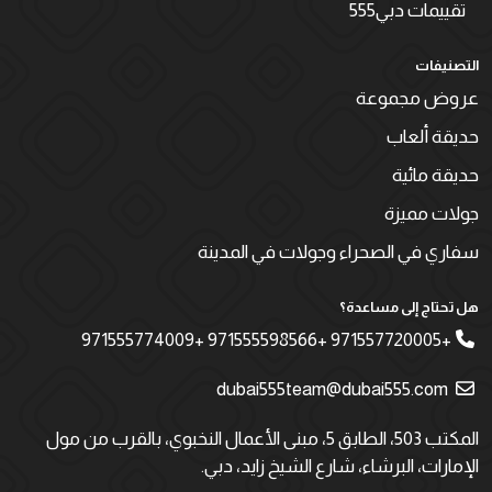
تقييمات دبي555
التصنيفات
عروض مجموعة
حديقة ألعاب
حديقة مائية
جولات مميزة
سفاري في الصحراء وجولات في المدينة
هل تحتاج إلى مساعدة؟
+971557720005 +971555598566 +971555774009
dubai555team@dubai555.com
المكتب 503، الطابق 5، مبنى الأعمال النخبوي، بالقرب من مول
الإمارات، البرشاء، شارع الشيخ زايد، دبي.