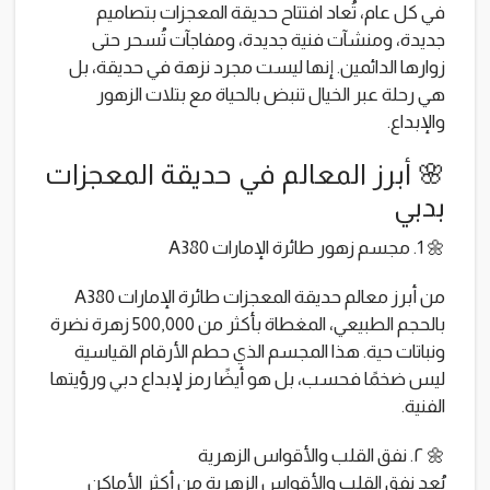
في كل عام، تُعاد افتتاح حديقة المعجزات بتصاميم
جديدة، ومنشآت فنية جديدة، ومفاجآت تُسحر حتى
زوارها الدائمين. إنها ليست مجرد نزهة في حديقة، بل
هي رحلة عبر الخيال تنبض بالحياة مع بتلات الزهور
والإبداع.
🌸 أبرز المعالم في حديقة المعجزات
بدبي
🌼 1. مجسم زهور طائرة الإمارات A380
من أبرز معالم حديقة المعجزات طائرة الإمارات A380
بالحجم الطبيعي، المغطاة بأكثر من 500,000 زهرة نضرة
ونباتات حية. هذا المجسم الذي حطم الأرقام القياسية
ليس ضخمًا فحسب، بل هو أيضًا رمز لإبداع دبي ورؤيتها
الفنية.
🌼 ٢. نفق القلب والأقواس الزهرية
يُعد نفق القلب والأقواس الزهرية من أكثر الأماكن