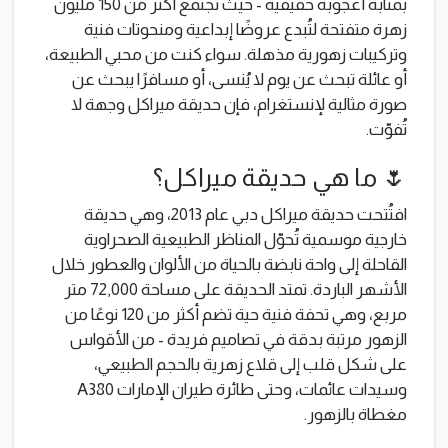
بمثابة أعجوبة حقيقية - حيث تجتمع أكثر من 150 مليون
زهرة متفتحة لتُبدع عروضًا إبداعية ومنحوتات فنية
وتركيبات زهورية مذهلة. سواء كنت من محبي الطبيعة،
أو عائلة تبحث عن يوم لا يُنسى، أو مسافرًا يبحث عن
صورة مثالية لإنستغرام، فإن حديقة ميراكل وجهة لا
تُفوّت.
🌷 ما هي حديقة ميراكل؟
افتُتحت حديقة ميراكل دبي عام 2013، وهي حديقة
خارجية موسمية تُحوّل المناظر الطبيعية الصحراوية
القاحلة إلى واحة نابضة بالحياة من الألوان والعطور خلال
الأشهر الباردة. تمتد الحديقة على مساحة 72,000 متر
مربع، وهي تحفة فنية حية تضم أكثر من 120 نوعًا من
الزهور مرتبة بدقة في تصاميم فريدة - من الأقواس
على شكل قلب إلى قلاع زهرية بالحجم الطبيعي،
وسيدات عائمات، وحتى طائرة طيران الإمارات A380
مغطاة بالزهور.