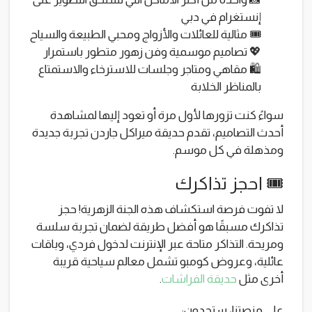
إنستغرام في دبي
🎟️ مثالية للعائلات والأزواج ومحبي الطبيعة والسياح
💖 تصاميم موسمية وفن زهور متطور باستمرار
🛍️ مقاهي ومتاجر وجلسات للاسترخاء والاستمتاع
بالمناظر الخلابة
سواءً كنت تزورها لأول مرة أو تعود إليها لمشاهدة
أحدث التصاميم، تقدم حديقة ميراكل جاردن تجربة جديدة
ومذهلة في كل موسم.
🎟️ احجز تذاكرك
لا تفوت فرصة استكشاف هذه الجنة الزهرية! حجز
تذاكرك مسبقًا هو أفضل طريقة لضمان تجربة سلسة
ومريحة. التذاكر متاحة عبر الإنترنت لدخول فردي، وباقات
عائلية، وعروض كومبو تشمل معالم سياحية قريبة
أخرى مثل
حديقة الفراشات
.
على منصتنا، ستجدون: