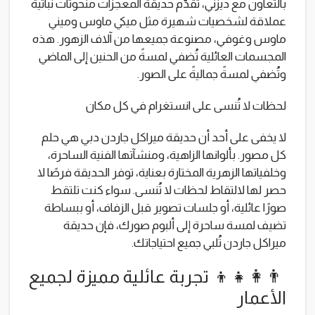
بالتعاون مع ديزني، تُقدّم حديقة المعجزات منحوتات نباتية
عملاقة لشخصيات شهيرة مثل ميكي ماوس وميني
ماوس وغوفي، مصنوعة جميعها من آلاف الزهور. هذه
المجسمات العائلية تُضفي لمسةً من الحنين إلى الماضي
وتُضفي لمسةً جماليةً على الصور.
لحظات لا تُنسى على انستغرام في كل مكان
لا يخفى على أحد أن حديقة ميراكل جاردن دبي هي حلم
كل مصور. بألوانها الزاهية، ومنشآتها الفنية الساحرة،
وخلفياتها الزهرية المختارة بعناية، توفر الحديقة فرصًا لا
حصر لها لالتقاط لحظات لا تُنسى. سواء كنت تلتقط
صورًا عائلية، أو جلسات تصوير قبل الزفاف، أو ببساطة
تضيف لمسة ساحرة إلى ألبوم صورك، فإن حديقة
ميراكل جاردن تُلبي جميع احتياجاتك.
👨‍👩‍👧‍👦 تجربة عائلية مميزة لجميع
الأعمار