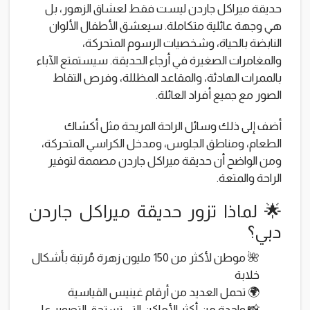
حديقة ميراكل جاردن ليست فقط لعشاق الزهور، بل
هي وجهة عائلية متكاملة. سيعشق الأطفال الألوان
النابضة بالحياة، وشخصيات الرسوم المتحركة،
والمغامرات الصغيرة في أرجاء الحديقة. سيستمتع الآباء
بالممرات الهادئة، والمقاعد المظللة، وفرص التقاط
الصور مع جميع أفراد العائلة.
أضف إلى ذلك وسائل الراحة المريحة مثل أكشاك
الطعام، ومناطق الجلوس، ومدخل الكراسي المتحركة،
ومن الواضح أن حديقة ميراكل جاردن مصممة لتوفير
الراحة والمتعة.
🌟 لماذا تزور حديقة ميراكل جاردن
دبي؟
🌺 موطن لأكثر من 150 مليون زهرة مُرتبة بأشكال
خلابة
🌍 تحمل العديد من أرقام غينيس القياسية
📸 واحدة من أكثر الأماكن التي تستحق التصوير على