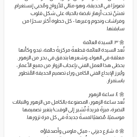
تصويرًا في الحديقة، وهو مثالي للأزواج ومُحبي إنستغرام.
تمشَّ تحت أزهار نابضة بالحياة على شكل قلوب
وفراشات ونجوم وغيرها - كل خطوة أكثر سحرًا من
سابقتها.
🌼 ٣. السيدة العائمة
تُعد السيدة العائمة قطعةً مركزيةً حالمة، تبدو وكأنها
معلقة في الهواء، وشعرها يتدفق في بحر من الزهور.
يحظى هذا العمل الفني بإعجاب الزوار من جميع الأعمار،
ويُبرز الإبداع الفني الكامن وراء تصميم الحديقة المُتطور
باستمرار.
🌼 ٤. ساعة الزهور
تُعد ساعة الزهور، المصنوعة بالكامل من الزهور والنباتات
النضرة، ميزةً فريدةً تُشير إلى الوقت! يتغير تصميمها
موسميًا، مُضفيًا لمسةً جديدةً في كل مرة تزورها.
🌼 ٥. شارع ديزني - ميكي ماوس وأصدقاؤه