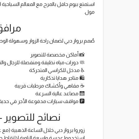
استمتع بيوم حافل بالمرح مع المعالم السياحية 
مول.
مرافق
صُمم برواز دبي لضمان راحة الزوار وسهولة الوصو
📸 أماكن مخصصة للتصوير
🧼 دورات مياه نظيفة ومنفصلة للرجال وال
♿ مدخل للكراسي المتحركة
🛍️ متاجر هدايا تذكارية
☕ مقاهي وأكشاك مرطبات قريبة
🛗 مصاعد عالية السرعة
🅿️ مواقف سيارات مدفوعة الأجر في حديقة زعبيل
نصائح للتصوير -
زوروا برواز دبي خلال الساعة الذهبية (م
استخدموا عدسة واسعة الزاوية لالتقاط ص