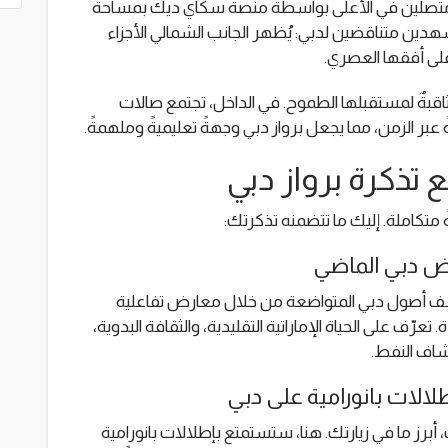
عرضها 93 مترًا، مع برجين متصلين في الأعلى بواسطة منصة سكاي ديك بمساحة
مشهدين متناقضين لدبي: يُظهر الجانب الشمالي الأجزاء
 على أفقها العصري.
ٌ ثاقبةٌ لمستقبلها الطموح. في الداخل، تجتمع صالات
ً عبر الزمن، مما يجعل برواز دبي وجهةً تعليميةً وملهمةً.
 تذكرة برواز دبي
 متكاملة. إليك ما تتضمنه تذكرتك:
ض دبي الماضي
 أصول دبي المتواضعة من خلال معارض تفاعلية
ف على الحياة الإماراتية التقليدية، والثقافة البدوية،
شاف النفط.
لالات بانورامية على دبي
رز ما في زيارتك. هنا، ستستمتع بإطلالات بانورامية