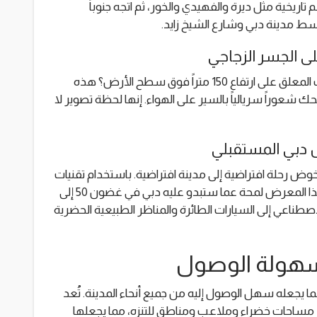
اريخية مثل ديرة والفهيدي والخور، ثم اتجه جنوباً
سط مدينة دبي وشارع الشيخ زايد.
هل تجرؤ على السير على الجسر الزجاجي الشفاف المعلق على ارتفاع 150 متراً فوق سطح الأرض؟ هذه
منحك شعوراً سريالياً بالسير على الهواء. إنها لحظة تصوير لا
دبي المستقبلي
ض رحلة افتراضية إلى مدينة افتراضية. باستخدام تقنيات
غامرة مثل الواقع المعزز والافتراضي، يمنحك هذا المعرض لمحة عما ستبدو عليه دبي في غضون 50 إلى
 الاصطناعي إلى السيارات الطائرة والمناظر الطبيعية الحضرية
سهولة الوصول
رواز دبي في حديقة زعبيل، البوابة رقم 4، مما يجعله سهل الوصول إليه من جميع أنحاء المدينة. تُعد
ر مساحات خضراء وملاعب ومناطق للتنزه، مما يجعلها