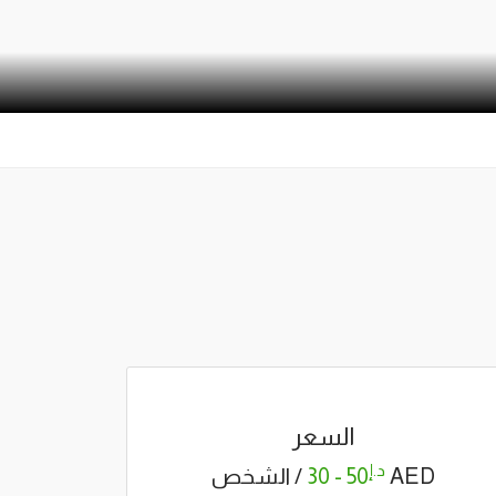
السعر
د.إ
AED
50 - 30
/ الشخص