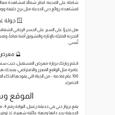
شاملة على المدينة. انظر شمالاً لمشاهدة معالم ت
لمشاهدة روائع دبي الحديثة مثل برج خليفة وو
🪟 جولة على الجسر الزجاجي
التجربة المليئة بالإثارة والتشويق آمنة تماماً، وت
تُنسى.
🔮 معرض 
اختتم زيارتك بزيارة معرض المستقبل، حيث ستخو
100 عام قادمة - من الحياة التي يقودها الذكاء
الخضراء.
الموقع و
يقع ب
الحديقة بحد ذاتها وجهة عائلية شهيرة، إذ توف