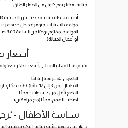
مثالية لقضاء يوم كامل في الهواء الطلق.
أقرب محطة مترو: محطة مترو الجافلية (ال
مواقف السيارات: متوفرة داخل حديقة زعب
أو أعمال الصيانة).
أسعار تذ
يقدم هذا المعلم السياحي أسعار تذاكر معقولة
البالغون: 50 درهمًا إماراتيًا
الأطفال (من 3 إلى 12 عامًا): 30 درهمًا إماراتيًا
الرضع (أقل من 3 سنوات): مجانًا
أصحاب الهمم: مجانًا (مع مرافقين)
سياسة الأطفال - يُرجى
برواز دبي وجهة عائلية مثالية. إليكم سياسة الت