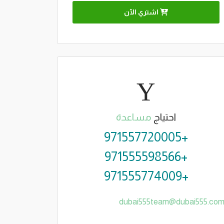
اشتري الآن
احتياج
مساعدة
+971557720005
+971555598566
+971555774009
dubai555team@dubai555.co