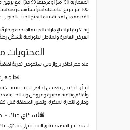
المعمارية 150 مترًا و
100 متر مربع. ما يجعله آسراً حقاً هو عرضه ل
القديمة من المدينة، بينما ينفتح الجانب الجنوبي
إنه تكريمٌ لتراث الإمارات العربية المتحدة ونظرة
العرض الغامرة والمناظر البانورامية لتُشكّل رحلة
المحتويات مع
عند حجز تذاكر برواز دبي، ستخوض تجربةً ثقافيةً
🖼️ معر
ابدأ رحلتك في معرض الماضي، حيث ستستكشف
وأفلام وثائقية قصيرة وعروض وسائط متعددة. تعرّ
وطرق التجارة المبكرة، وتطور المنطقة قبل اكت
🌆 سكاي ديك - إط
اصعد عبر المصعد فائق السرعة إلى سكاي ديك، أب