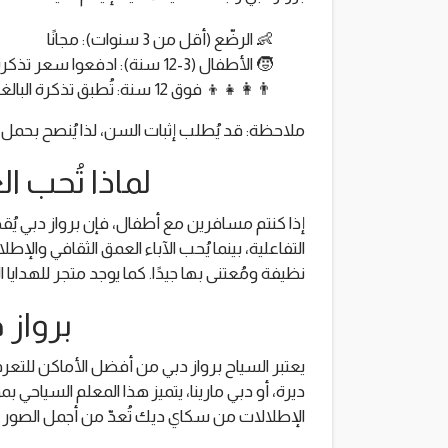
👶 الرضّع (أقل من 3 سنوات): مجانًا
🧒 الأطفال (3-12 سنة): ادفعوا سعر تذكرة الطفل
👨‍👩‍👧‍👦 فوق 12 سنة: تُطبق تذكرة البالغين
ملاحظة: قد يُطلب إثبات السن، لذا يُنصح بحمل
لماذا تُحب ال
إذا كنتم مسافرين مع أطفال، فإن برواز دبي يُقدم
التفاعلية، بينما يُحب الآباء العمق الثقافي والإ
نظيفة ومُعتنى بها جيدًا. كما يوجد متجر للهدايا 
برواز 
يعتبر السياح برواز دبي من أفضل الأماكن للتعر
ديرة، أو دبي مارينا، يتميز هذا المعلم السياحي 
الإطلالات من سكاي ديك تُعدّ من أجمل الصور ا