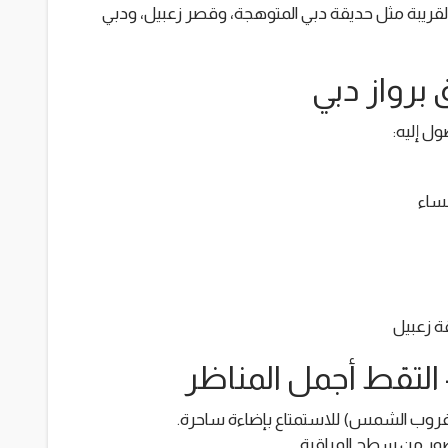
القريبة مثل حديقة دبي المتوهجة، وقصر زعبيل، ودبي
 برواز دبي
ل إليه:
نساء
 التقط أجمل المناظر
ع غروب الشمس) للاستمتاع بإضاءة ساحرة.
ور من سطح المراقبة.